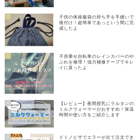
2
子供の体操服袋の持ち手を手縫いで
後付け！超簡単であっという間に完
成したよ
3
子供乗せ自転車のレインカバーのや
ぶれを修理！強力補修テープでキレ
イに直ったよ
4
【レビュー】夜間授乳にラルタンの
ミルクウォーマーがおすすめ！保温
時間や使い方をご紹介します
5
ドミノピザでエラーが出て注文でき