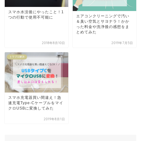
スマホ水没後にやったこと！1
エアコンクリーニングで汚い
つの行動で使用不可能に
＆臭い空気とサヨナラ！かか
った料金や洗浄後の感想をま
とめてみた
2018年8月10日
2019年7月5日
トラブル解決
スマホ充電器買い間違え！急
速充電Type-Cケーブルをマイ
クロUSBに変換してみた
2019年8月1日