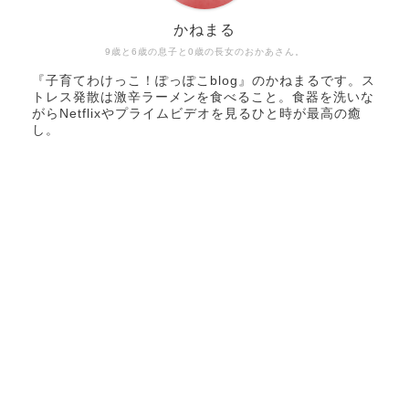
かねまる
9歳と6歳の息子と0歳の長女のおかあさん。
『子育てわけっこ！ぽっぽこblog』のかねまるです。ス
トレス発散は激辛ラーメンを食べること。食器を洗いな
がらNetflixやプライムビデオを見るひと時が最高の癒
し。