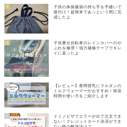
2
子供の体操服袋の持ち手を手縫いで
後付け！超簡単であっという間に完
成したよ
3
子供乗せ自転車のレインカバーのや
ぶれを修理！強力補修テープでキレ
イに直ったよ
4
【レビュー】夜間授乳にラルタンの
ミルクウォーマーがおすすめ！保温
時間や使い方をご紹介します
5
ドミノピザでエラーが出て注文でき
ない！クレジットカード決済ができ
ない時の解決法は？