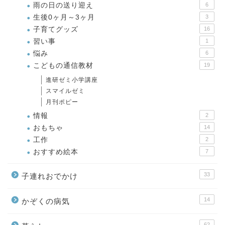
雨の日の送り迎え
6
生後0ヶ月～3ヶ月
3
子育てグッズ
16
習い事
1
悩み
6
こどもの通信教材
19
進研ゼミ小学講座
スマイルゼミ
月刊ポピー
情報
2
おもちゃ
14
工作
2
おすすめ絵本
7
33
子連れおでかけ
14
かぞくの病気
62