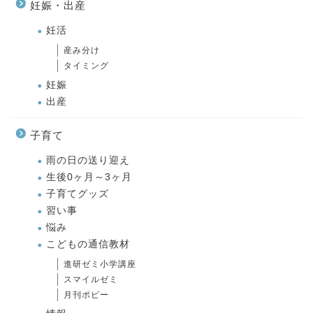
妊娠・出産
妊活
産み分け
タイミング
妊娠
出産
子育て
雨の日の送り迎え
生後0ヶ月～3ヶ月
子育てグッズ
習い事
悩み
こどもの通信教材
進研ゼミ小学講座
スマイルゼミ
月刊ポピー