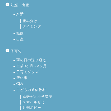
妊娠・出産
妊活
産み分け
タイミング
妊娠
出産
子育て
雨の日の送り迎え
生後0ヶ月～3ヶ月
子育てグッズ
習い事
悩み
こどもの通信教材
進研ゼミ小学講座
スマイルゼミ
月刊ポピー