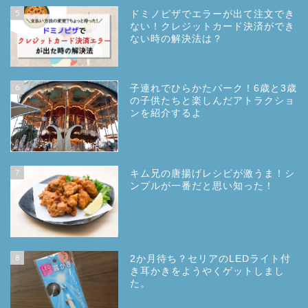
5
ドミノピザでエラーが出て注文でき
ない！クレジットカード決済ができ
ない時の解決法は？
6
子連れでひらかたパーク！6歳と3歳
の子供たちと楽しんだアトラクショ
ンを紹介するよ
7
キム兄の唐揚げレシピが激うま！シ
ンプルが一番だと思い知った！
8
2か月待ち？セリアのLEDライト付
き耳かきをようやくゲットしまし
た。