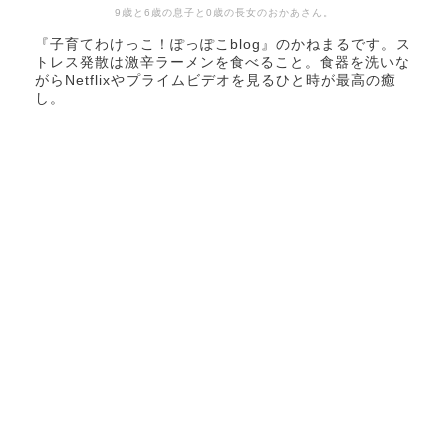
9歳と6歳の息子と0歳の長女のおかあさん。
『子育てわけっこ！ぽっぽこblog』のかねまるです。ス
トレス発散は激辛ラーメンを食べること。食器を洗いな
がらNetflixやプライムビデオを見るひと時が最高の癒
し。