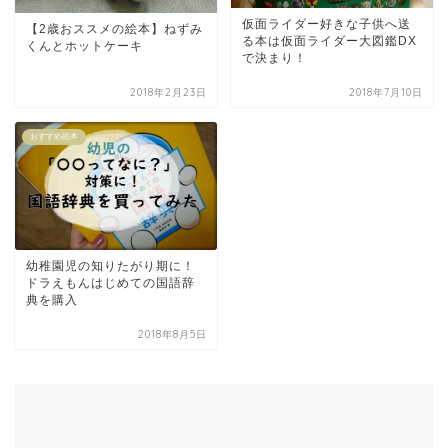
仮面ライダー好きな子供へ送
【2歳おススメの絵本】ねずみ
る本は仮面ライダー大図鑑DX
くんとホットケーキ
で決まり！
2018年2月23日
2018年7月10日
おすすめ絵本
幼稚園児の知りたがり期に！
ドラえもんはじめての国語辞
典を購入
2018年8月5日