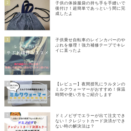
2
子供の体操服袋の持ち手を手縫いで
後付け！超簡単であっという間に完
成したよ
3
子供乗せ自転車のレインカバーのや
ぶれを修理！強力補修テープでキレ
イに直ったよ
4
【レビュー】夜間授乳にラルタンの
ミルクウォーマーがおすすめ！保温
時間や使い方をご紹介します
5
ドミノピザでエラーが出て注文でき
ない！クレジットカード決済ができ
ない時の解決法は？