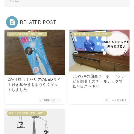
ました。
RELATED POST
家で使う物（家具・家電・雑貨）
家で使う物（家具・家電・雑貨）
LOWYAの国産ローボードテレ
2か月待ち？セリアのLEDライ
ビ台到着！スチールレッグで
ト付き耳かきをようやくゲッ
見た目スッキリ
トしました。
2018年7月18日
2018年7月14日
家で使う物（家具・家電・雑貨）