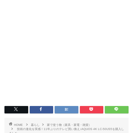
HOME
暮らし
家で使う物（家具・家電・雑貨）
技術の進化を実感！11年ぶりのテレビ買い換え♪AQUOS 4K LC-50US5を購入し