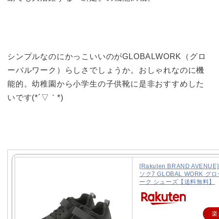
シンプルなのにかっこいいのがGLOBALWORK（グロ
ーバルワーク）らしさでしょうか。おしゃれなのに機
能的。幼稚園から小学生の子供靴に是非おすすめした
いです(*´▽｀*)
[Rakuten BRAND AVENU
ソク7 GLOBAL WORK グ
ーク シューズ【送料無料】
楽