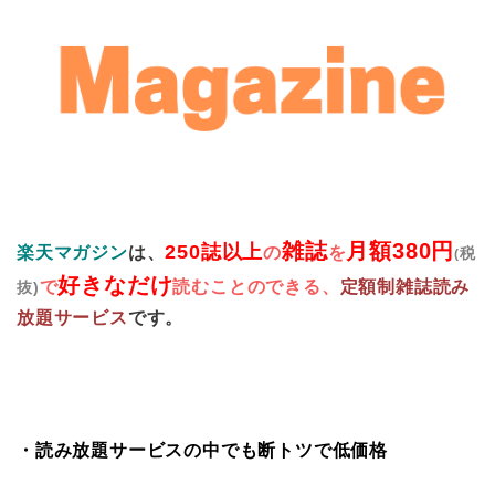
雑誌
月額380円
250誌以上
楽天マガジン
は、
の
を
税
(
好きなだけ
で
読むことのできる、
定額制雑誌読み
抜)
放題サービス
です。
・読み放題サービスの中でも断トツで低価格